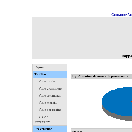
Contatore Acc
Rappo
Report
Traffico
Top 20 motori di ricerca di provenienza
-- Visite orarie
-- Visite giornaliere
-- Visite settimanali
-- Visite mensili
-- Visite per pagina
-- Visite di
Provenienza
Provenienze
Motore