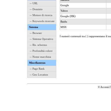
-- URL
Google
-- Dominio
Yahoo
-- Motore di ricerca
Google (HK)
-- Keywords ricercate
Baidu
Sistema
MSN
-- Browser
I numeri contenuti tra ( ) rappresentano il n
-- Sistema Operativo
-- Ris. schermo
-- Profondità colore
-- Nome macchina
Miscellaneous
-- Page Rank
-- Geo Location
© Accessi.I