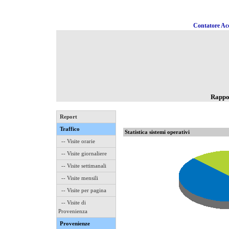
Contatore Acc
Rappo
Report
Traffico
Statistica sistemi operativi
-- Visite orarie
-- Visite giornaliere
-- Visite settimanali
-- Visite mensili
-- Visite per pagina
-- Visite di
Provenienza
Provenienze