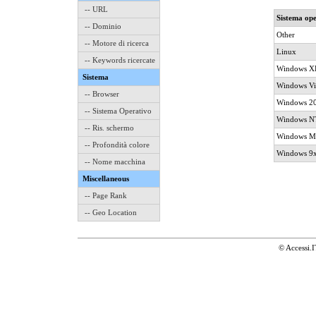
-- URL
Sistema ope
-- Dominio
Other
-- Motore di ricerca
Linux
-- Keywords ricercate
Windows X
Sistema
Windows Vi
-- Browser
Windows 2
-- Sistema Operativo
Windows NT
-- Ris. schermo
Windows M
-- Profondità colore
Windows 9
-- Nome macchina
Miscellaneous
-- Page Rank
-- Geo Location
© Accessi.I