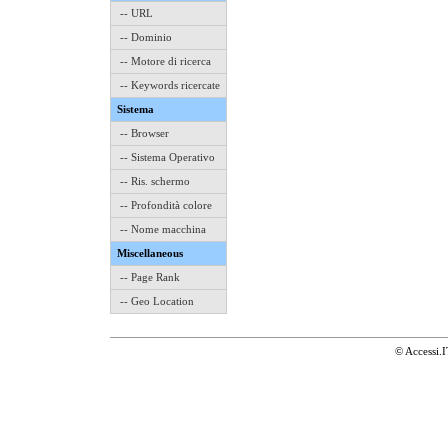
-- URL
-- Dominio
-- Motore di ricerca
-- Keywords ricercate
Sistema
-- Browser
-- Sistema Operativo
-- Ris. schermo
-- Profondità colore
-- Nome macchina
Miscellaneous
-- Page Rank
-- Geo Location
© Accessi.I