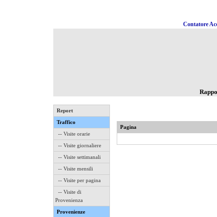
Contatore Acc
Rappo
Report
Traffico
Pagina
-- Visite orarie
-- Visite giornaliere
-- Visite settimanali
-- Visite mensili
-- Visite per pagina
-- Visite di
Provenienza
Provenienze