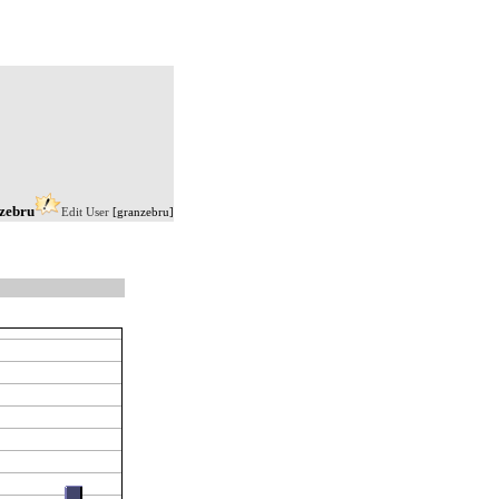
nzebru
Edit User
[granzebru]