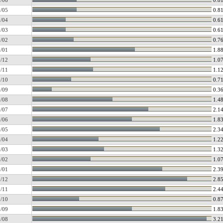
/06
0.8
/05
0.8
/04
0.6
/03
0.6
/02
0.7
/01
1.8
/12
1.0
/11
1.1
/10
0.7
/09
0.3
/08
1.4
/07
2.1
/06
1.8
/05
2.3
/04
1.2
/03
1.3
/02
1.0
/01
2.3
/12
2.8
/11
2.4
/10
0.8
/09
1.8
/08
3.2