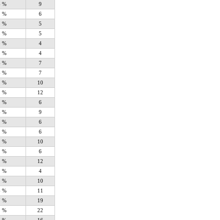
6 %
9
1 %
6
5 %
5
5 %
5
0 %
4
0 %
4
6 %
7
6 %
7
1 %
10
1 %
12
1 %
6
6 %
9
1 %
6
1 %
6
1 %
10
1 %
6
1 %
12
0 %
4
1 %
10
6 %
11
7 %
19
2 %
22