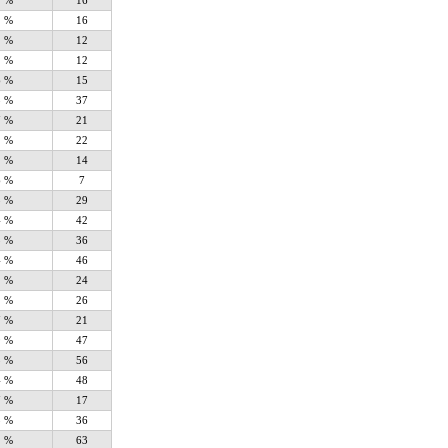
1 %
16
1 %
16
1 %
12
1 %
12
6 %
15
8 %
37
7 %
21
2 %
22
1 %
14
6 %
7
8 %
29
4 %
42
3 %
36
4 %
46
2 %
24
2 %
26
7 %
21
9 %
47
5 %
56
4 %
48
7 %
17
3 %
36
1 %
63