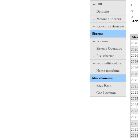
-- URL
-- Dominio
-- Motore di ricerca
-- Keywords ricercate
Sistema
Mes
-- Browser
2026
-- Sistema Operativo
2026
2026
-- Ris. schermo
2026
-- Profondità colore
2026
-- Nome macchina
2026
Miscellaneous
2025
-- Page Rank
2025
2025
-- Geo Location
2025
2025
2025
2025
2025
2025
2024