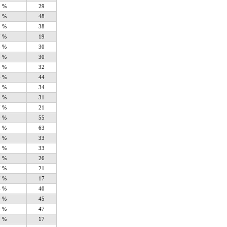
8 %
29
4 %
48
3 %
38
7 %
19
3 %
30
3 %
30
3 %
32
4 %
44
3 %
34
8 %
31
7 %
21
0 %
55
1 %
63
8 %
33
8 %
33
2 %
26
7 %
21
7 %
17
4 %
40
9 %
45
9 %
47
7 %
17