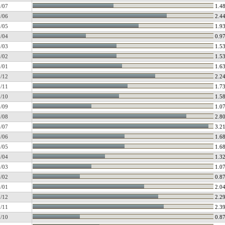
/07
1.4
/06
2.4
/05
1.9
/04
0.9
/03
1.5
/02
1.5
/01
1.6
/12
2.2
/11
1.7
/10
1.5
/09
1.0
/08
2.8
/07
3.2
/06
1.6
/05
1.6
/04
1.3
/03
1.0
/02
0.8
/01
2.0
/12
2.2
/11
2.3
/10
0.8