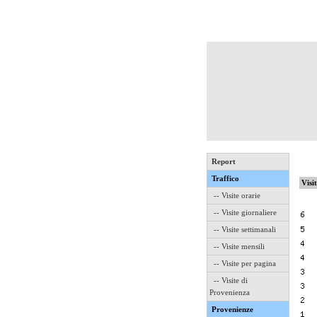
Report
Traffico
Visi
-- Visite orarie
-- Visite giornaliere
-- Visite settimanali
-- Visite mensili
-- Visite per pagina
-- Visite di
Provenienza
Provenienze