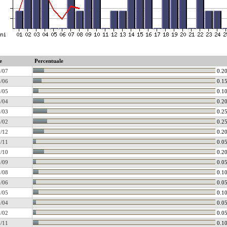
e
Percentuale
/07
0.2
/06
0.1
/05
0.1
/04
0.2
/03
0.2
/02
0.2
/12
0.2
/11
0.0
/10
0.2
/09
0.0
/08
0.1
/06
0.0
/05
0.1
/04
0.0
/02
0.0
/11
0.1