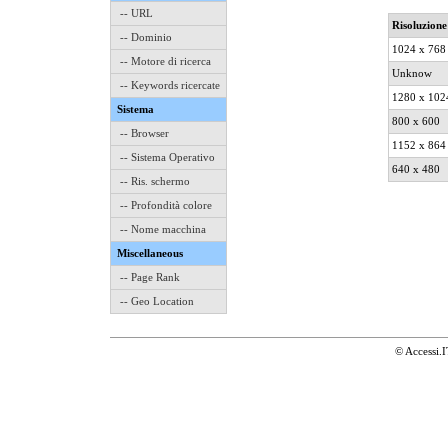
-- URL
Risoluzione
-- Dominio
1024 x 768
-- Motore di ricerca
Unknow
-- Keywords ricercate
1280 x 102
Sistema
800 x 600
-- Browser
1152 x 864
-- Sistema Operativo
640 x 480
-- Ris. schermo
-- Profondità colore
-- Nome macchina
Miscellaneous
-- Page Rank
-- Geo Location
© Accessi.I