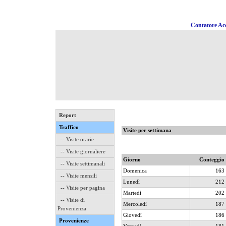
Contatore Acc
Report
Traffico
Visite per settimana
-- Visite orarie
-- Visite giornaliere
Giorno
Conteggio
-- Visite settimanali
Domenica
163
-- Visite mensili
Lunedì
212
-- Visite per pagina
Martedì
202
-- Visite di
Mercoledì
187
Provenienza
Giovedì
186
Provenienze