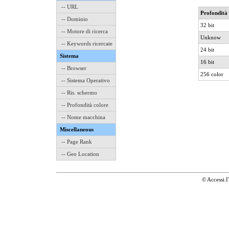
-- URL
Profondità 
-- Dominio
32 bit
-- Motore di ricerca
Unknow
-- Keywords ricercate
24 bit
Sistema
16 bit
-- Browser
256 color
-- Sistema Operativo
-- Ris. schermo
-- Profondità colore
-- Nome macchina
Miscellaneous
-- Page Rank
-- Geo Location
© Accessi.I