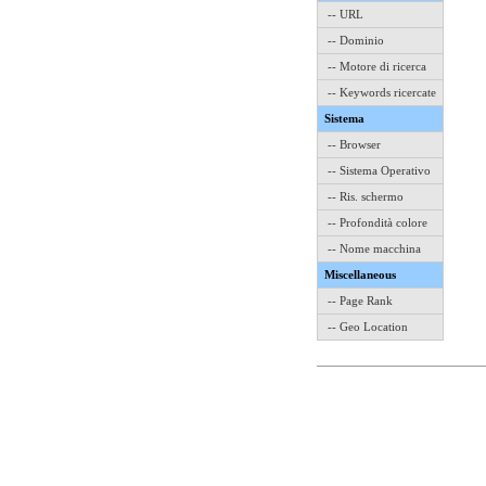
-- URL
-- Dominio
-- Motore di ricerca
-- Keywords ricercate
Sistema
-- Browser
-- Sistema Operativo
-- Ris. schermo
-- Profondità colore
-- Nome macchina
Miscellaneous
-- Page Rank
-- Geo Location