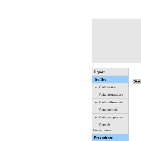
Report
Traffico
Stat
-- Visite orarie
-- Visite giornaliere
-- Visite settimanali
-- Visite mensili
-- Visite per pagina
-- Visite di
Provenienza
Provenienze