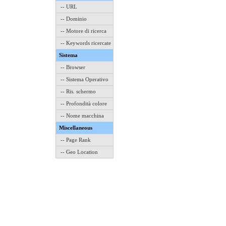
-- URL
-- Dominio
-- Motore di ricerca
-- Keywords ricercate
Sistema
-- Browser
-- Sistema Operativo
-- Ris. schermo
-- Profondità colore
-- Nome macchina
Miscellaneous
-- Page Rank
-- Geo Location