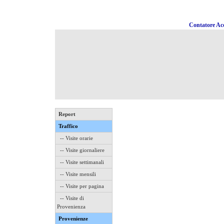
Contatore Acc
Report
Traffico
-- Visite orarie
-- Visite giornaliere
-- Visite settimanali
-- Visite mensili
-- Visite per pagina
-- Visite di
Provenienza
Provenienze