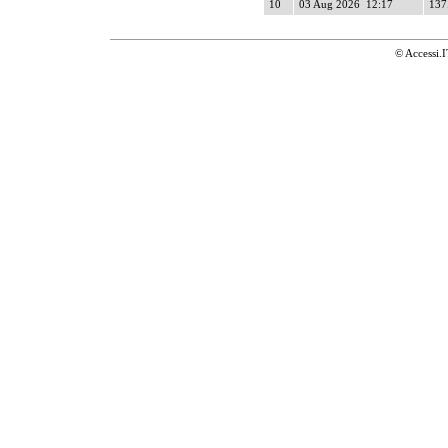
10
03 Aug 2026 12:17
137
© Accessi.I