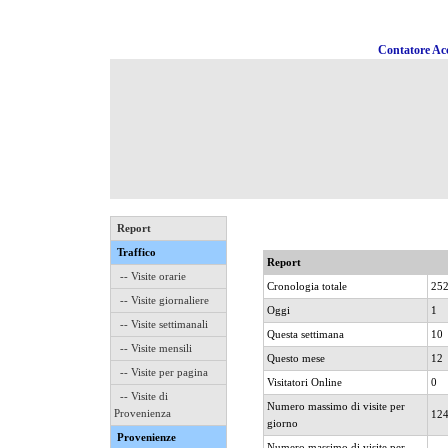
Contatore Acc
Report
Traffico
Report
-- Visite orarie
Cronologia totale
25
-- Visite giornaliere
Oggi
1
-- Visite settimanali
Questa settimana
10
-- Visite mensili
Questo mese
12
-- Visite per pagina
Visitatori Online
0
-- Visite di
Numero massimo di visite per
Provenienza
12
giorno
Provenienze
Numero massimo di visite per