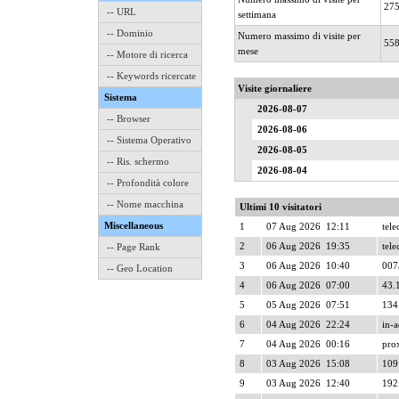
27
-- URL
settimana
-- Dominio
Numero massimo di visite per
55
mese
-- Motore di ricerca
-- Keywords ricercate
Visite giornaliere
Sistema
2026-08-07
-- Browser
2026-08-06
-- Sistema Operativo
2026-08-05
-- Ris. schermo
2026-08-04
-- Profondità colore
-- Nome macchina
Ultimi 10 visitatori
Miscellaneous
1
07 Aug 2026 12:11
telec
2
06 Aug 2026 19:35
telec
-- Page Rank
3
06 Aug 2026 10:40
007a
-- Geo Location
4
06 Aug 2026 07:00
43.
5
05 Aug 2026 07:51
134
6
04 Aug 2026 22:24
in-a
7
04 Aug 2026 00:16
prox
8
03 Aug 2026 15:08
109
9
03 Aug 2026 12:40
192