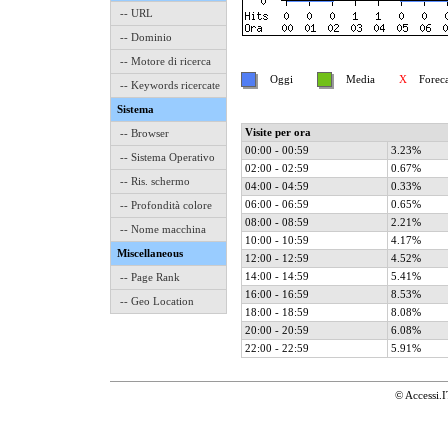
-- URL
-- Dominio
-- Motore di ricerca
Oggi
Media
X
Forecast
-- Keywords ricercate
Sistema
Visite per ora
-- Browser
00:00 - 00:59
3.23%
-- Sistema Operativo
02:00 - 02:59
0.67%
-- Ris. schermo
04:00 - 04:59
0.33%
06:00 - 06:59
0.65%
-- Profondità colore
08:00 - 08:59
2.21%
-- Nome macchina
10:00 - 10:59
4.17%
Miscellaneous
12:00 - 12:59
4.52%
14:00 - 14:59
5.41%
-- Page Rank
16:00 - 16:59
8.53%
-- Geo Location
18:00 - 18:59
8.08%
20:00 - 20:59
6.08%
22:00 - 22:59
5.91%
© Accessi.I