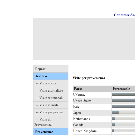
Contatore Acc
Report
Traffico
Visite per provenienza
-- Visite orarie
Paese
Percentuale
-- Visite giornaliere
Unknow
-- Visite settimanali
United States
-- Visite mensili
Italy
-- Visite per pagina
Japan
Netherlands
-- Visite di
Provenienza
Canada
United Kingdom
Provenienze