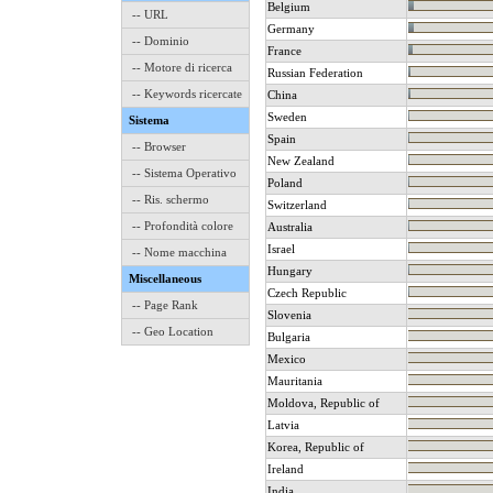
Belgium
-- URL
Germany
-- Dominio
France
-- Motore di ricerca
Russian Federation
-- Keywords ricercate
China
Sweden
Sistema
Spain
-- Browser
New Zealand
-- Sistema Operativo
Poland
-- Ris. schermo
Switzerland
-- Profondità colore
Australia
Israel
-- Nome macchina
Hungary
Miscellaneous
Czech Republic
-- Page Rank
Slovenia
-- Geo Location
Bulgaria
Mexico
Mauritania
Moldova, Republic of
Latvia
Korea, Republic of
Ireland
India