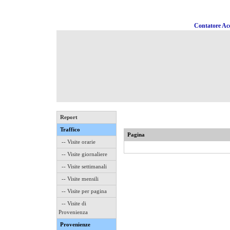
Contatore Acc
Report
Traffico
Pagina
-- Visite orarie
-- Visite giornaliere
-- Visite settimanali
-- Visite mensili
-- Visite per pagina
-- Visite di
Provenienza
Provenienze