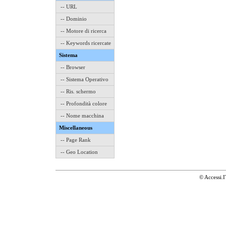
-- URL
-- Dominio
-- Motore di ricerca
-- Keywords ricercate
Sistema
-- Browser
-- Sistema Operativo
-- Ris. schermo
-- Profondità colore
-- Nome macchina
Miscellaneous
-- Page Rank
-- Geo Location
© Accessi.I