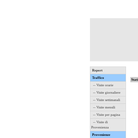
Report
Traffico
Stat
-- Visite orarie
-- Visite giornaliere
-- Visite settimanali
-- Visite mensili
-- Visite per pagina
-- Visite di
Provenienza
Provenienze