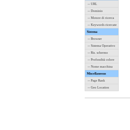
-- URL
-- Dominio
-- Motore di ricerca
-- Keywords ricercate
Sistema
-- Browser
-- Sistema Operativo
-- Ris. schermo
-- Profondità colore
-- Nome macchina
Miscellaneous
-- Page Rank
-- Geo Location