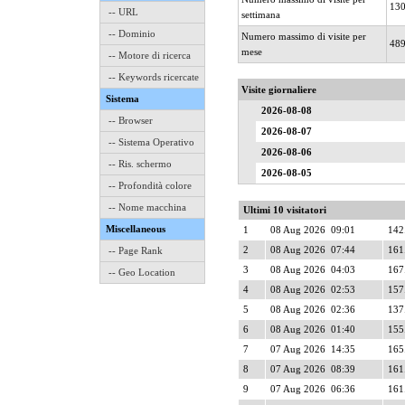
13
-- URL
settimana
-- Dominio
Numero massimo di visite per
48
mese
-- Motore di ricerca
-- Keywords ricercate
Visite giornaliere
Sistema
2026-08-08
-- Browser
2026-08-07
-- Sistema Operativo
2026-08-06
-- Ris. schermo
2026-08-05
-- Profondità colore
-- Nome macchina
Ultimi 10 visitatori
Miscellaneous
1
08 Aug 2026 09:01
142.
2
08 Aug 2026 07:44
161
-- Page Rank
3
08 Aug 2026 04:03
167
-- Geo Location
4
08 Aug 2026 02:53
157
5
08 Aug 2026 02:36
137
6
08 Aug 2026 01:40
155
7
07 Aug 2026 14:35
165
8
07 Aug 2026 08:39
161
9
07 Aug 2026 06:36
161