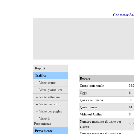
Contatore Acc
Report
Traffico
Report
-- Visite orarie
Cronologia totale
33
-- Visite giornaliere
Oggi
6
-- Visite settimanali
Questa settimana
38
-- Visite mensili
Questo mese
61
-- Visite per pagina
Visitatori Online
0
-- Visite di
Numero massimo di visite per
Provenienza
30
giorno
Provenienze
Numero massimo di visite per