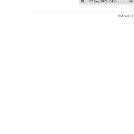
10
07 Aug 2026 04:27
147
© Accessi.I