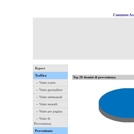
Contatore Acc
Report
Traffico
Top 20 domini di provenienza
-- Visite orarie
-- Visite giornaliere
-- Visite settimanali
-- Visite mensili
-- Visite per pagina
-- Visite di
Provenienza
Provenienze