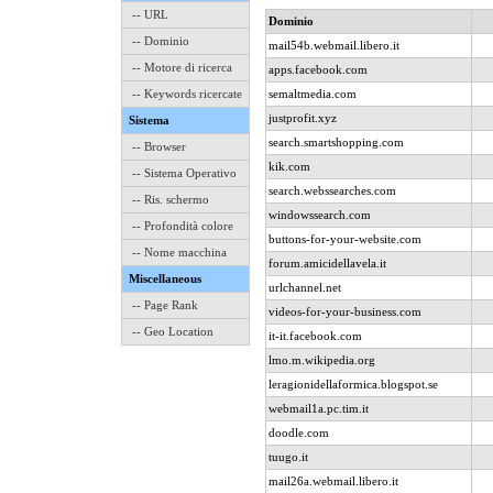
-- URL
Dominio
-- Dominio
mail54b.webmail.libero.it
-- Motore di ricerca
apps.facebook.com
-- Keywords ricercate
semaltmedia.com
justprofit.xyz
Sistema
search.smartshopping.com
-- Browser
kik.com
-- Sistema Operativo
search.webssearches.com
-- Ris. schermo
windowssearch.com
-- Profondità colore
buttons-for-your-website.com
-- Nome macchina
forum.amicidellavela.it
Miscellaneous
urlchannel.net
-- Page Rank
videos-for-your-business.com
-- Geo Location
it-it.facebook.com
lmo.m.wikipedia.org
leragionidellaformica.blogspot.se
webmail1a.pc.tim.it
doodle.com
tuugo.it
mail26a.webmail.libero.it