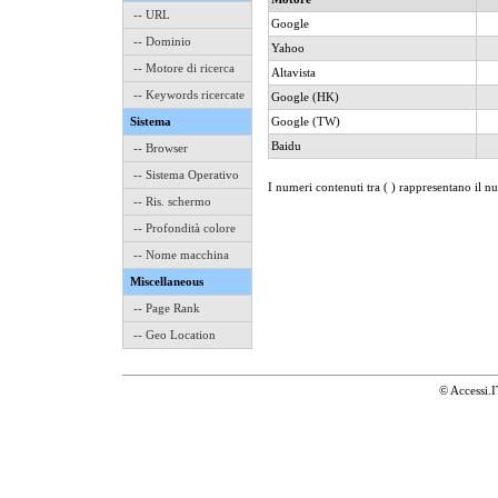
-- URL
Google
-- Dominio
Yahoo
-- Motore di ricerca
Altavista
-- Keywords ricercate
Google (HK)
Sistema
Google (TW)
Baidu
-- Browser
-- Sistema Operativo
I numeri contenuti tra ( ) rappresentano il n
-- Ris. schermo
-- Profondità colore
-- Nome macchina
Miscellaneous
-- Page Rank
-- Geo Location
© Accessi.I