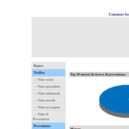
Contatore Acc
Report
Traffico
Top 20 motori di ricerca di provenienza
-- Visite orarie
-- Visite giornaliere
-- Visite settimanali
-- Visite mensili
-- Visite per pagina
-- Visite di
Provenienza
Provenienze
Motore