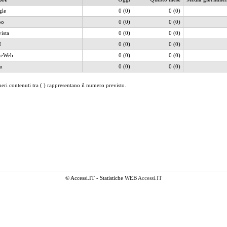
gle
0 (0)
0 (0)
oo
0 (0)
0 (0)
vista
0 (0)
0 (0)
N
0 (0)
0 (0)
heWeb
0 (0)
0 (0)
u
0 (0)
0 (0)
eri contenuti tra ( ) rappresentano il numero previsto.
© Accessi.IT - Statistiche WEB
Accessi.IT