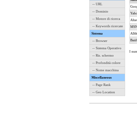
-- URL
Goo
-- Dominio
Yah
-- Motore di ricerca
Alta
-- Keywords ricercate
MS
Sistema
Allt
Baid
-- Browser
-- Sistema Operativo
I num
-- Ris. schermo
-- Profondità colore
-- Nome macchina
Miscellaneous
-- Page Rank
-- Geo Location