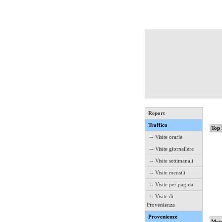
Report
Traffico
Top 
-- Visite orarie
-- Visite giornaliere
-- Visite settimanali
-- Visite mensili
-- Visite per pagina
-- Visite di
Provenienza
Provenienze
Mot