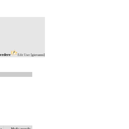
lvedere
Edit User
[giovanni]
ra
Media mensile