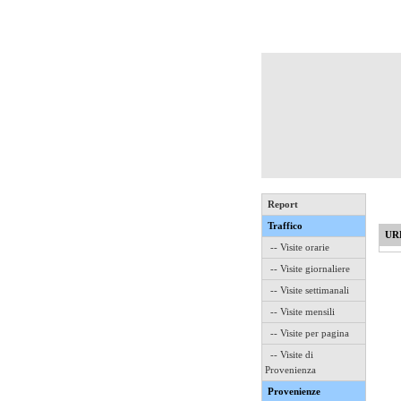
Report
Traffico
UR
-- Visite orarie
-- Visite giornaliere
-- Visite settimanali
-- Visite mensili
-- Visite per pagina
-- Visite di
Provenienza
Provenienze