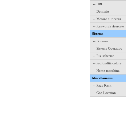
-- URL
-- Dominio
-- Motore di ricerca
-- Keywords ricercate
Sistema
-- Browser
-- Sistema Operativo
-- Ris. schermo
-- Profondità colore
-- Nome macchina
Miscellaneous
-- Page Rank
-- Geo Location