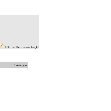
Edit User
[biciclettaonline_it]
Conteggio