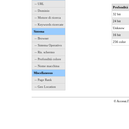
-- URL
Profondità 
-- Dominio
32 bit
-- Motore di ricerca
24 bit
-- Keywords ricercate
Unknow
Sistema
16 bit
-- Browser
256 color
-- Sistema Operativo
-- Ris. schermo
-- Profondità colore
-- Nome macchina
Miscellaneous
-- Page Rank
-- Geo Location
© Accessi.I