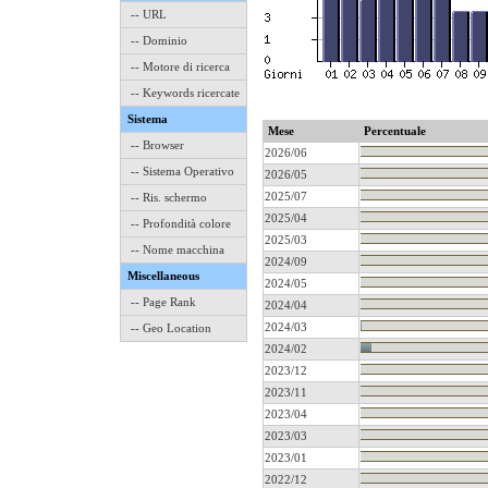
-- URL
-- Dominio
-- Motore di ricerca
-- Keywords ricercate
Sistema
Mese
Percentuale
-- Browser
2026/06
-- Sistema Operativo
2026/05
2025/07
-- Ris. schermo
2025/04
-- Profondità colore
2025/03
-- Nome macchina
2024/09
Miscellaneous
2024/05
-- Page Rank
2024/04
2024/03
-- Geo Location
2024/02
2023/12
2023/11
2023/04
2023/03
2023/01
2022/12