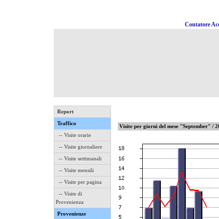
Contatore Acc
Report
Traffico
Visite per giorni del mese "September" / 
-- Visite orarie
-- Visite giornaliere
-- Visite settimanali
-- Visite mensili
-- Visite per pagina
-- Visite di
Provenienza
Provenienze