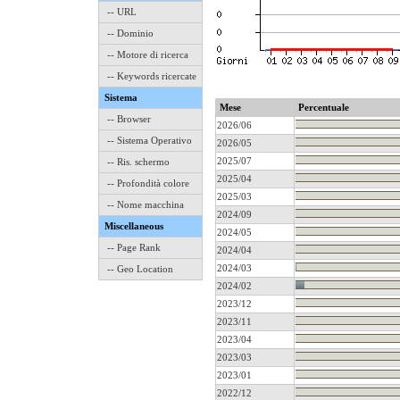
-- URL
-- Dominio
-- Motore di ricerca
-- Keywords ricercate
Sistema
Mese
Percentuale
-- Browser
2026/06
-- Sistema Operativo
2026/05
2025/07
-- Ris. schermo
2025/04
-- Profondità colore
2025/03
-- Nome macchina
2024/09
Miscellaneous
2024/05
-- Page Rank
2024/04
2024/03
-- Geo Location
2024/02
2023/12
2023/11
2023/04
2023/03
2023/01
2022/12