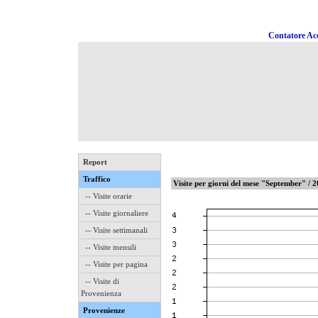
Contatore Acc
Report
Traffico
Visite per giorni del mese "September" / 
-- Visite orarie
-- Visite giornaliere
-- Visite settimanali
-- Visite mensili
-- Visite per pagina
-- Visite di
Provenienza
Provenienze