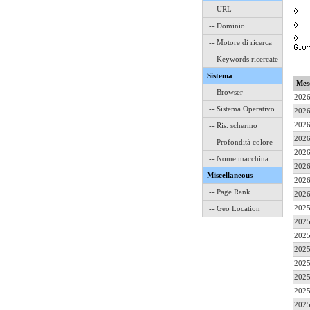
-- URL
-- Dominio
-- Motore di ricerca
-- Keywords ricercate
Sistema
Mes
-- Browser
2026
-- Sistema Operativo
2026
2026
-- Ris. schermo
2026
-- Profondità colore
2026
-- Nome macchina
2026
Miscellaneous
2026
-- Page Rank
2026
2025
-- Geo Location
2025
2025
2025
2025
2025
2025
2025