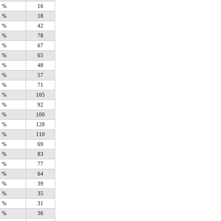
8 %
16
1 %
18
8 %
42
0 %
78
7 %
67
5 %
65
5 %
48
6 %
57
2 %
71
1 %
105
6 %
92
5 %
100
7 %
128
6 %
110
9 %
69
5 %
83
9 %
77
4 %
64
5 %
39
0 %
35
6 %
31
1 %
36