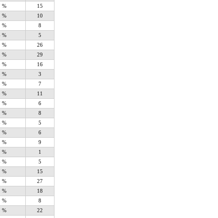
7 %
15
1 %
10
9 %
8
6 %
5
0 %
26
3 %
29
8 %
16
3 %
3
8 %
7
3 %
11
7 %
6
9 %
8
6 %
5
7 %
6
0 %
9
1 %
1
6 %
5
7 %
15
1 %
27
1 %
18
9 %
8
5 %
22