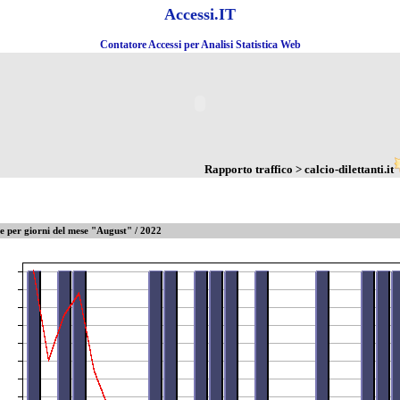
Accessi.IT
Contatore Accessi per Analisi Statistica Web
Rapporto traffico > calcio-dilettanti.it
te per giorni del mese "August" / 2022