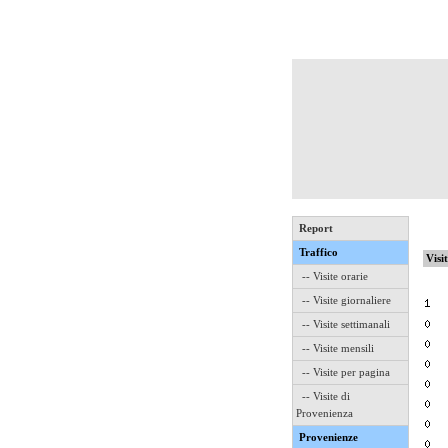
Report
Traffico
Visi
-- Visite orarie
-- Visite giornaliere
-- Visite settimanali
-- Visite mensili
-- Visite per pagina
-- Visite di
Provenienza
Provenienze