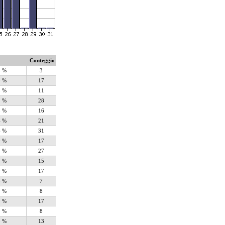
Conteggio
3 %
3
0 %
17
3 %
11
2 %
28
8 %
16
4 %
21
6 %
31
0 %
17
1 %
27
7 %
15
0 %
17
8 %
7
9 %
8
0 %
17
9 %
8
5 %
13