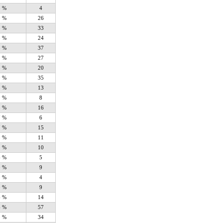
5 %
4
0 %
26
8 %
33
8 %
24
3 %
37
1 %
27
3 %
20
0 %
35
5 %
13
9 %
8
8 %
16
7 %
6
7 %
15
3 %
11
1 %
10
6 %
5
0 %
9
5 %
4
0 %
9
6 %
14
6 %
57
9 %
34