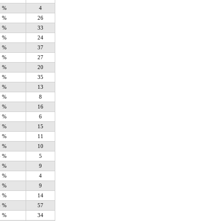
5 %
4
0 %
26
8 %
33
8 %
24
3 %
37
1 %
27
3 %
20
0 %
35
5 %
13
9 %
8
8 %
16
7 %
6
7 %
15
3 %
11
1 %
10
6 %
5
0 %
9
5 %
4
0 %
9
6 %
14
6 %
57
9 %
34