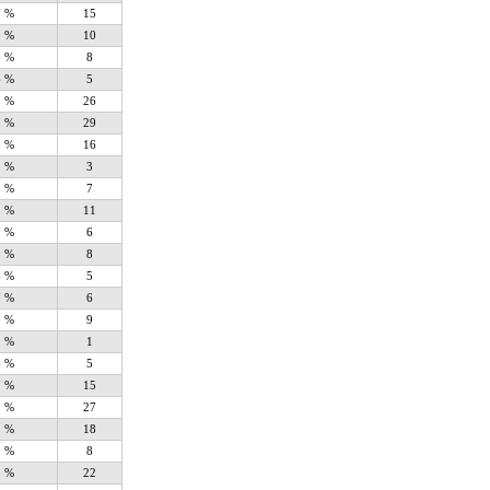
7 %
15
1 %
10
9 %
8
6 %
5
0 %
26
3 %
29
8 %
16
3 %
3
8 %
7
3 %
11
7 %
6
9 %
8
6 %
5
7 %
6
0 %
9
1 %
1
6 %
5
7 %
15
1 %
27
1 %
18
9 %
8
5 %
22