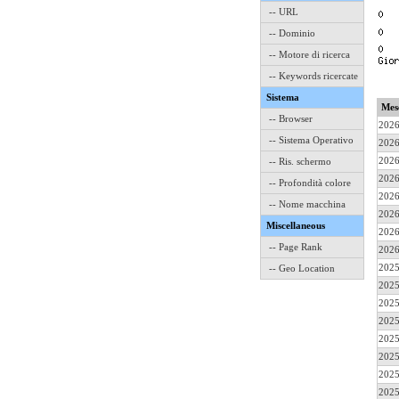
-- URL
-- Dominio
-- Motore di ricerca
-- Keywords ricercate
Sistema
Mes
-- Browser
2026
-- Sistema Operativo
2026
2026
-- Ris. schermo
2026
-- Profondità colore
2026
-- Nome macchina
2026
Miscellaneous
2026
-- Page Rank
2026
2025
-- Geo Location
2025
2025
2025
2025
2025
2025
2025