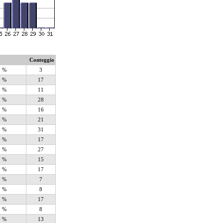
Conteggio
3 %
3
0 %
17
3 %
11
2 %
28
8 %
16
4 %
21
6 %
31
0 %
17
1 %
27
7 %
15
0 %
17
8 %
7
9 %
8
0 %
17
9 %
8
5 %
13