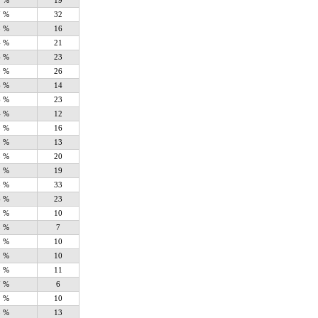
2 %
19
7 %
32
8 %
16
4 %
21
6 %
23
0 %
26
6 %
14
6 %
23
4 %
12
8 %
16
5 %
13
3 %
20
2 %
19
8 %
33
6 %
23
1 %
10
8 %
7
1 %
10
1 %
10
3 %
11
7 %
6
1 %
10
5 %
13