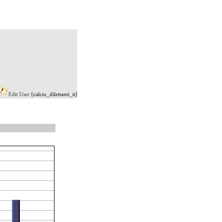
Edit User
[calcio_dilettanti_it]