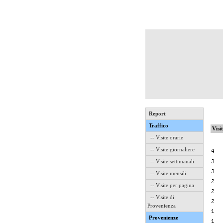
Report
Traffico
Visi
-- Visite orarie
-- Visite giornaliere
-- Visite settimanali
-- Visite mensili
-- Visite per pagina
-- Visite di
Provenienza
Provenienze