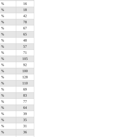
8 %
16
1 %
18
8 %
42
0 %
78
7 %
67
5 %
65
5 %
48
6 %
57
2 %
71
1 %
105
6 %
92
5 %
100
7 %
128
6 %
110
9 %
69
5 %
83
9 %
77
4 %
64
5 %
39
0 %
35
6 %
31
1 %
36