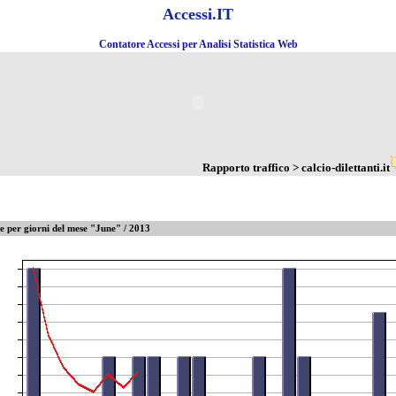
Accessi.IT
Contatore Accessi per Analisi Statistica Web
Rapporto traffico > calcio-dilettanti.it
te per giorni del mese "June" / 2013