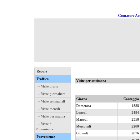
Contatore Acc
Report
Traffico
Visite per settimana
-- Visite orarie
-- Visite giornaliere
Giorno
Conteggio
-- Visite settimanali
Domenica
1888
-- Visite mensili
Lunedì
2484
-- Visite per pagina
Martedì
2358
-- Visite di
Mercoledì
2200
Provenienza
Giovedì
2076
Provenienze