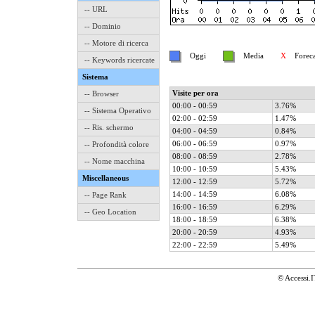
-- URL
-- Dominio
-- Motore di ricerca
Oggi
Media
X
Forecast
-- Keywords ricercate
Sistema
Visite per ora
-- Browser
00:00 - 00:59
3.76%
-- Sistema Operativo
02:00 - 02:59
1.47%
-- Ris. schermo
04:00 - 04:59
0.84%
06:00 - 06:59
0.97%
-- Profondità colore
08:00 - 08:59
2.78%
-- Nome macchina
10:00 - 10:59
5.43%
Miscellaneous
12:00 - 12:59
5.72%
14:00 - 14:59
6.08%
-- Page Rank
16:00 - 16:59
6.29%
-- Geo Location
18:00 - 18:59
6.38%
20:00 - 20:59
4.93%
22:00 - 22:59
5.49%
© Accessi.I