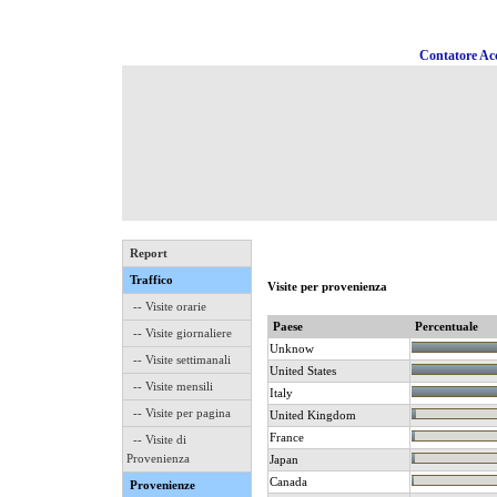
Contatore Acc
Report
Traffico
Visite per provenienza
-- Visite orarie
Paese
Percentuale
-- Visite giornaliere
Unknow
-- Visite settimanali
United States
-- Visite mensili
Italy
-- Visite per pagina
United Kingdom
France
-- Visite di
Provenienza
Japan
Canada
Provenienze