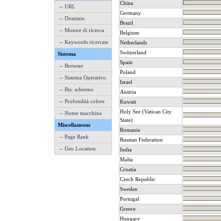
China
-- URL
Germany
-- Dominio
Brazil
-- Motore di ricerca
Belgium
-- Keywords ricercate
Netherlands
Switzerland
Sistema
Spain
-- Browser
Poland
-- Sistema Operativo
Israel
-- Ris. schermo
Austria
-- Profondità colore
Kuwait
Holy See (Vatican City
-- Nome macchina
State)
Miscellaneous
Romania
-- Page Rank
Russian Federation
-- Geo Location
India
Malta
Croatia
Czech Republic
Sweden
Portugal
Greece
Hungary