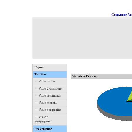
Contatore Acc
Report
Traffico
Statistica Browser
-- Visite orarie
-- Visite giornaliere
-- Visite settimanali
-- Visite mensili
-- Visite per pagina
-- Visite di
Provenienza
Provenienze