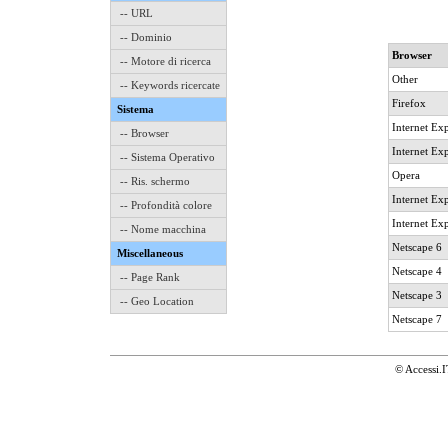
-- URL
-- Dominio
Browser
-- Motore di ricerca
Other
-- Keywords ricercate
Firefox
Sistema
Internet Exp
-- Browser
Internet Exp
-- Sistema Operativo
Opera
-- Ris. schermo
Internet Exp
-- Profondità colore
Internet Exp
-- Nome macchina
Netscape 6
Miscellaneous
Netscape 4
-- Page Rank
Netscape 3
-- Geo Location
Netscape 7
© Accessi.I