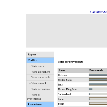
Contatore Acc
Report
Traffico
Visite per provenienza
-- Visite orarie
Paese
Percentuale
-- Visite giornaliere
Unknow
-- Visite settimanali
United States
-- Visite mensili
Italy
-- Visite per pagina
United Kingdom
Switzerland
-- Visite di
Provenienza
Japan
Spain
Provenienze