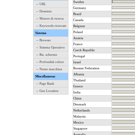
Sweden
-- URL
Germany
-- Dominio
Brazil
-- Motore di ricerca
Canada
-- Keywords ricercate
Belgium
Poland
Sistema
Austria
-- Browser
France
-- Sistema Operativo
Czech Republic
-- Ris. schermo
Portugal
-- Profondità colore
Israel
Russian Federation
-- Nome macchina
Albania
Miscellaneous
Thailand
-- Page Rank
Greece
-- Geo Location
India
China
Denmark
Netherlands
Malaysia
Mexico
Singapore
Australia