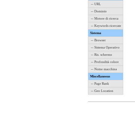
-- URL
-- Dominio
-- Motore di ricerca
-- Keywords ricercate
Sistema
-- Browser
-- Sistema Operativo
-- Ris. schermo
-- Profondità colore
-- Nome macchina
Miscellaneous
-- Page Rank
-- Geo Location