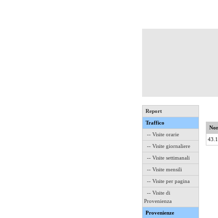
Report
Traffico
Nom
-- Visite orarie
43.
-- Visite giornaliere
-- Visite settimanali
-- Visite mensili
-- Visite per pagina
-- Visite di
Provenienza
Provenienze