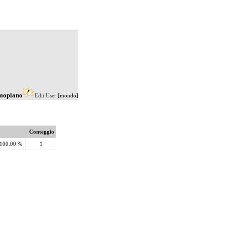
imopiano
Edit User
[mondo]
Conteggio
100.00 %
1