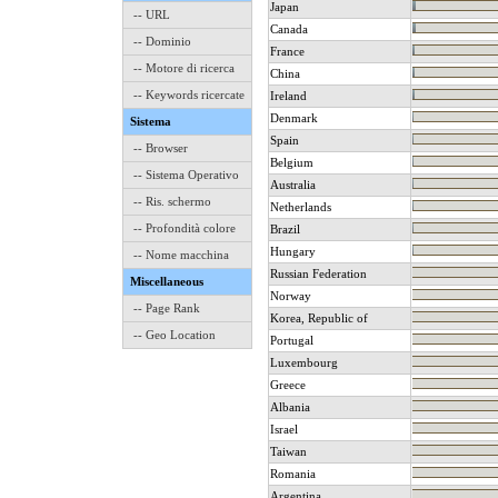
Japan
-- URL
Canada
-- Dominio
France
-- Motore di ricerca
China
-- Keywords ricercate
Ireland
Denmark
Sistema
Spain
-- Browser
Belgium
-- Sistema Operativo
Australia
-- Ris. schermo
Netherlands
-- Profondità colore
Brazil
Hungary
-- Nome macchina
Russian Federation
Miscellaneous
Norway
-- Page Rank
Korea, Republic of
-- Geo Location
Portugal
Luxembourg
Greece
Albania
Israel
Taiwan
Romania
Argentina