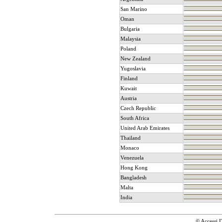
San Marino
Oman
Bulgaria
Malaysia
Poland
New Zealand
Yugoslavia
Finland
Kuwait
Austria
Czech Republic
South Africa
United Arab Emirates
Thailand
Monaco
Venezuela
Hong Kong
Bangladesh
Malta
India
© Accessi.I