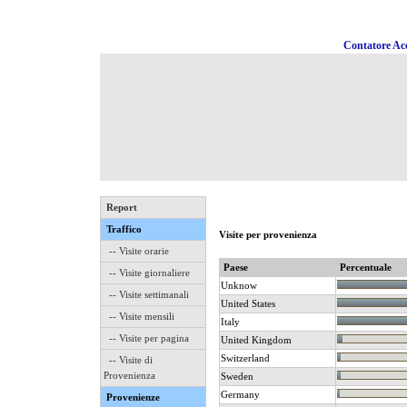
Contatore Acc
Report
Traffico
Visite per provenienza
-- Visite orarie
Paese
Percentuale
-- Visite giornaliere
Unknow
-- Visite settimanali
United States
-- Visite mensili
Italy
-- Visite per pagina
United Kingdom
Switzerland
-- Visite di
Provenienza
Sweden
Germany
Provenienze