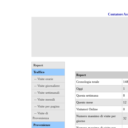
Contatore Acc
Report
Traffico
Report
-- Visite orarie
Cronologia totale
14
-- Visite giornaliere
Oggi
1
-- Visite settimanali
Questa settimana
8
-- Visite mensili
Questo mese
12
-- Visite per pagina
Visitatori Online
0
-- Visite di
Numero massimo di visite per
Provenienza
32
giorno
Provenienze
Numero massimo di visite per