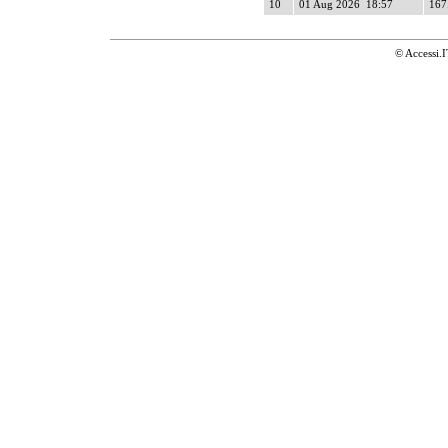
10
01 Aug 2026 18:57
167
© Accessi.I