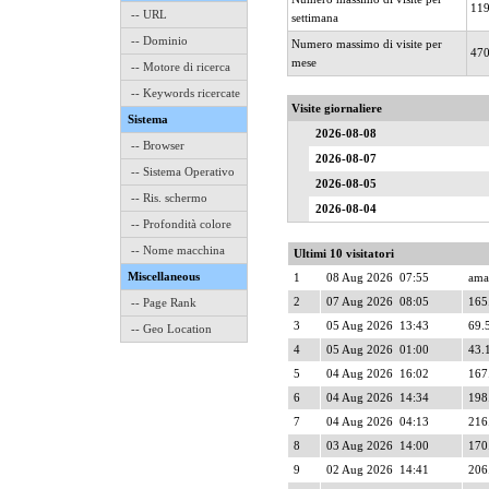
11
-- URL
settimana
-- Dominio
Numero massimo di visite per
47
mese
-- Motore di ricerca
-- Keywords ricercate
Visite giornaliere
Sistema
2026-08-08
-- Browser
2026-08-07
-- Sistema Operativo
2026-08-05
-- Ris. schermo
2026-08-04
-- Profondità colore
-- Nome macchina
Ultimi 10 visitatori
Miscellaneous
1
08 Aug 2026 07:55
ama
2
07 Aug 2026 08:05
165
-- Page Rank
3
05 Aug 2026 13:43
69.5
-- Geo Location
4
05 Aug 2026 01:00
43.
5
04 Aug 2026 16:02
167
6
04 Aug 2026 14:34
198
7
04 Aug 2026 04:13
216
8
03 Aug 2026 14:00
170
9
02 Aug 2026 14:41
206