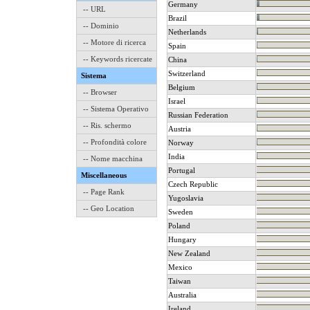
Germany
-- URL
Brazil
-- Dominio
Netherlands
-- Motore di ricerca
Spain
-- Keywords ricercate
China
Switzerland
Sistema
Belgium
-- Browser
Israel
-- Sistema Operativo
Russian Federation
-- Ris. schermo
Austria
-- Profondità colore
Norway
India
-- Nome macchina
Portugal
Miscellaneous
Czech Republic
-- Page Rank
Yugoslavia
-- Geo Location
Sweden
Poland
Hungary
New Zealand
Mexico
Taiwan
Australia
Ireland