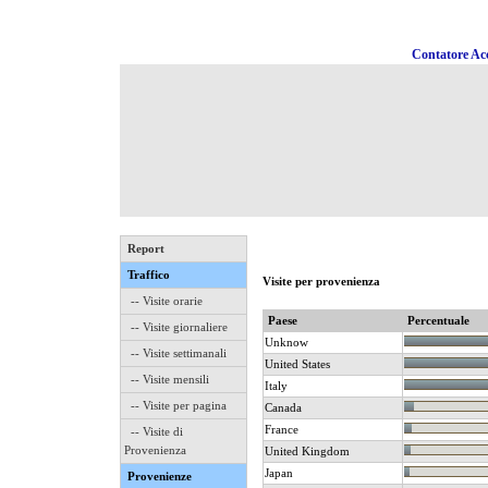
Contatore Acc
Report
Traffico
Visite per provenienza
-- Visite orarie
Paese
Percentuale
-- Visite giornaliere
Unknow
-- Visite settimanali
United States
-- Visite mensili
Italy
-- Visite per pagina
Canada
France
-- Visite di
Provenienza
United Kingdom
Japan
Provenienze