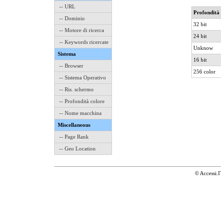
-- URL
Profondità 
-- Dominio
32 bit
-- Motore di ricerca
24 bit
-- Keywords ricercate
Unknow
Sistema
16 bit
-- Browser
256 color
-- Sistema Operativo
-- Ris. schermo
-- Profondità colore
-- Nome macchina
Miscellaneous
-- Page Rank
-- Geo Location
© Accessi.I