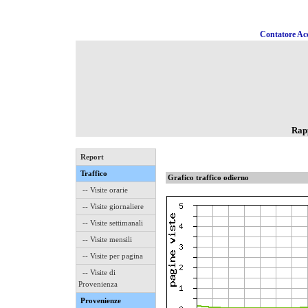
Contatore Acc
Rapp
Report
Traffico
Grafico traffico odierno
-- Visite orarie
-- Visite giornaliere
-- Visite settimanali
-- Visite mensili
-- Visite per pagina
-- Visite di
Provenienza
Provenienze