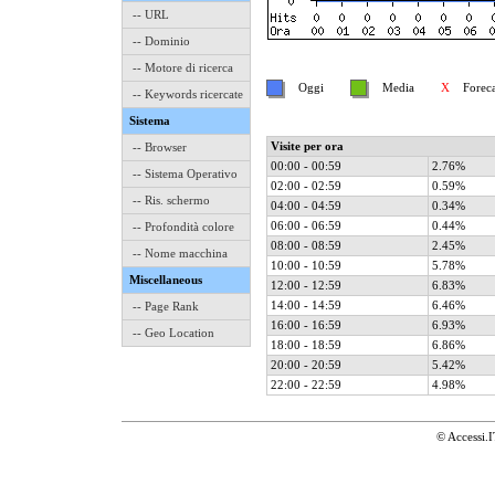
-- URL
-- Dominio
-- Motore di ricerca
Oggi
Media
X
Forecast
-- Keywords ricercate
Sistema
Visite per ora
-- Browser
00:00 - 00:59
2.76%
-- Sistema Operativo
02:00 - 02:59
0.59%
-- Ris. schermo
04:00 - 04:59
0.34%
06:00 - 06:59
0.44%
-- Profondità colore
08:00 - 08:59
2.45%
-- Nome macchina
10:00 - 10:59
5.78%
Miscellaneous
12:00 - 12:59
6.83%
14:00 - 14:59
6.46%
-- Page Rank
16:00 - 16:59
6.93%
-- Geo Location
18:00 - 18:59
6.86%
20:00 - 20:59
5.42%
22:00 - 22:59
4.98%
© Accessi.I