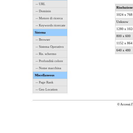
-- URL
Risoluzione
-- Dominio
1024 x 768
-- Motore di ricerca
Unknow
-- Keywords ricercate
1280 x 102
Sistema
800 x 600
-- Browser
1152 x 864
-- Sistema Operativo
640 x 480
-- Ris. schermo
-- Profondità colore
-- Nome macchina
Miscellaneous
-- Page Rank
-- Geo Location
© Accessi.I