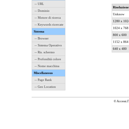
-- URL
Risoluzione
-- Dominio
Unknow
-- Motore di ricerca
1280 x 102
-- Keywords ricercate
1024 x 768
Sistema
800 x 600
-- Browser
1152 x 864
-- Sistema Operativo
640 x 480
-- Ris. schermo
-- Profondità colore
-- Nome macchina
Miscellaneous
-- Page Rank
-- Geo Location
© Accessi.I