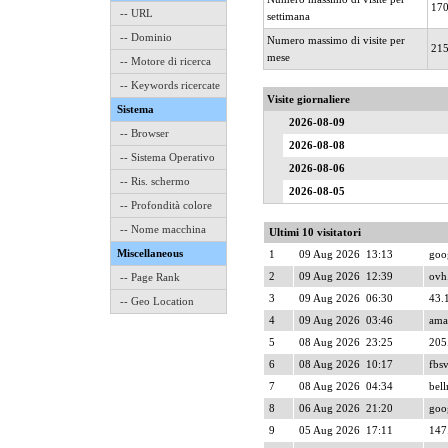
17
-- URL
settimana
-- Dominio
Numero massimo di visite per
21
mese
-- Motore di ricerca
-- Keywords ricercate
Visite giornaliere
Sistema
2026-08-09
-- Browser
2026-08-08
-- Sistema Operativo
2026-08-06
-- Ris. schermo
2026-08-05
-- Profondità colore
-- Nome macchina
Ultimi 10 visitatori
Miscellaneous
1
09 Aug 2026 13:13
goog
2
09 Aug 2026 12:39
ovh.
-- Page Rank
3
09 Aug 2026 06:30
43.
-- Geo Location
4
09 Aug 2026 03:46
ama
5
08 Aug 2026 23:25
205
6
08 Aug 2026 10:17
fbsv
7
08 Aug 2026 04:34
bell
8
06 Aug 2026 21:20
goog
9
05 Aug 2026 17:11
147