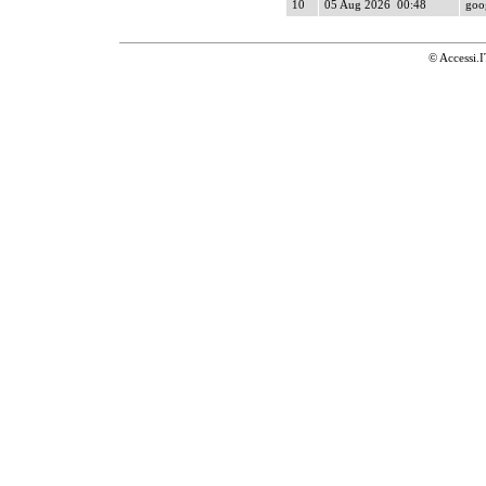
10
05 Aug 2026 00:48
goog
© Accessi.I