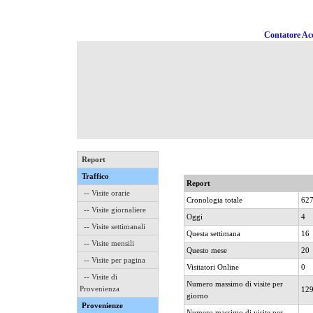
Contatore Acc
Report
Traffico
Report
-- Visite orarie
Cronologia totale
62
-- Visite giornaliere
Oggi
4
-- Visite settimanali
Questa settimana
16
-- Visite mensili
Questo mese
20
-- Visite per pagina
Visitatori Online
0
-- Visite di
Numero massimo di visite per
Provenienza
12
giorno
Provenienze
Numero massimo di visite per