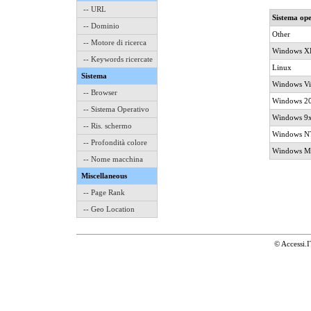
-- URL
Sistema ope
-- Dominio
Other
-- Motore di ricerca
Windows X
-- Keywords ricercate
Linux
Sistema
Windows Vi
-- Browser
Windows 2
-- Sistema Operativo
Windows 9
-- Ris. schermo
Windows NT
-- Profondità colore
Windows M
-- Nome macchina
Miscellaneous
-- Page Rank
-- Geo Location
© Accessi.I