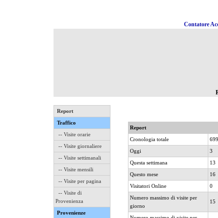
Contatore Acc
Report
Traffico
Report
-- Visite orarie
Cronologia totale
69
-- Visite giornaliere
Oggi
3
-- Visite settimanali
Questa settimana
13
-- Visite mensili
Questo mese
16
-- Visite per pagina
Visitatori Online
0
-- Visite di
Numero massimo di visite per
Provenienza
15
giorno
Provenienze
Numero massimo di visite per