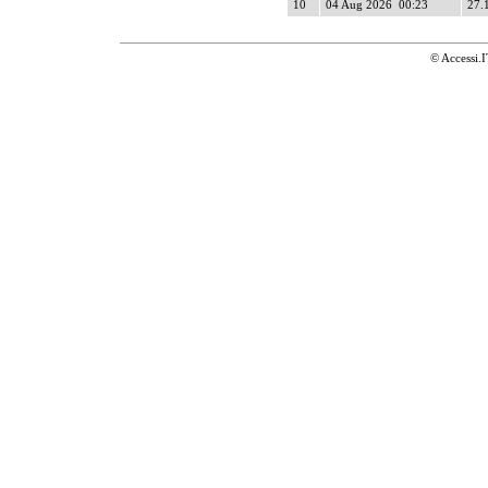
10
04 Aug 2026 00:23
27.
© Accessi.I