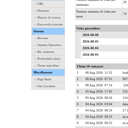
29
-- URL
settimana
-- Dominio
Numero massimo di visite per
74
mese
-- Motore di ricerca
-- Keywords ricercate
Visite giornaliere
Sistema
2026-08-08
-- Browser
2026-08-05
-- Sistema Operativo
2026-08-04
-- Ris. schermo
2026-08-03
-- Profondità colore
-- Nome macchina
Ultimi 10 visitatori
Miscellaneous
1
08 Aug 2026 11:32
baid
2
08 Aug 2026 07:51
007a
-- Page Rank
3
08 Aug 2026 07:14
.2(
-- Geo Location
4
05 Aug 2026 17:05
155
5
05 Aug 2026 08:26
154
6
04 Aug 2026 03:04
data
7
04 Aug 2026 00:24
27.
8
04 Aug 2026 00:23
ny.a
9
04 Aug 2026 00:23
ny.a