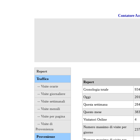
Contatore Acc
Report
Traffico
Report
-- Visite orarie
Cronologia totale
93
-- Visite giornaliere
Oggi
20
-- Visite settimanali
Questa settimana
28
-- Visite mensili
Questo mese
38
-- Visite per pagina
Visitatori Online
4
-- Visite di
Numero massimo di visite per
Provenienza
23
giorno
Provenienze
Numero massimo di visite per