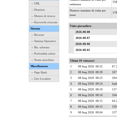
55
-- URL
settimana
-- Dominio
Numero massimo di visite per
17
mese
-- Motore di ricerca
-- Keywords ricercate
Visite giornaliere
Sistema
2026-08-08
-- Browser
2026-08-07
-- Sistema Operativo
2026-08-06
-- Ris. schermo
2026-08-05
-- Profondità colore
-- Nome macchina
Ultimi 10 visitatori
Miscellaneous
1
08 Aug 2026 08:32
67.
2
08 Aug 2026 08:28
167
-- Page Rank
3
08 Aug 2026 08:25
204.
-- Geo Location
4
08 Aug 2026 08:24
baid
5
08 Aug 2026 08:19
157
6
08 Aug 2026 08:16
104
7
08 Aug 2026 08:15
64.
8
08 Aug 2026 08:15
159
9
08 Aug 2026 08:04
137