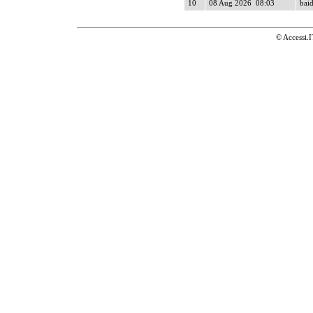
10
08 Aug 2026 08:03
baid
© Accessi.I