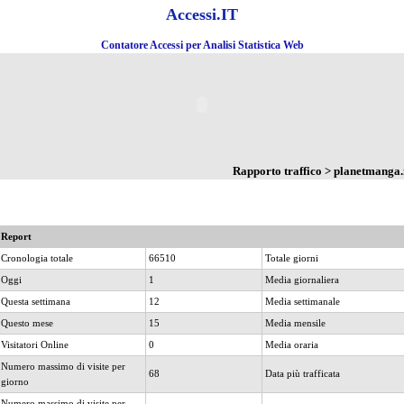
Accessi.IT
Contatore Accessi per Analisi Statistica Web
Rapporto traffico > planetmanga.
Report
Cronologia totale
66510
Totale giorni
Oggi
1
Media giornaliera
Questa settimana
12
Media settimanale
Questo mese
15
Media mensile
Visitatori Online
0
Media oraria
Numero massimo di visite per
68
Data più trafficata
giorno
Numero massimo di visite per