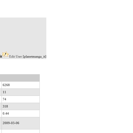
it
Edit User
[planetmanga_it]
6268
11
74
318
0.44
2009-03-06