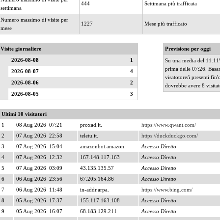
444
Settimana più trafficata
settimana
Numero massimo di visite per
1227
Mese più trafficato
mese
Visite giornaliere
Previsione per oggi
2026-08-08
1
Su una media del 11.11% 
prima delle 07:26. Basa
2026-08-07
4
visatotore/i presenti fin'
2026-08-06
2
dovrebbe avere 8 visitato
2026-08-05
3
Ultimi 10 visitatori
1
08 Aug 2026 07:21
proxad.it.
https://www.qwant.com/
2
07 Aug 2026 22:58
teletu.it.
https://duckduckgo.com/
3
07 Aug 2026 15:04
amazonbot.amazon.
Accesso Diretto
4
07 Aug 2026 12:32
167.148.117.163
Accesso Diretto
5
07 Aug 2026 03:09
43.135.135.57
Accesso Diretto
6
06 Aug 2026 23:56
67.205.164.86
Accesso Diretto
7
06 Aug 2026 11:48
in-addr.arpa.
https://www.bing.com/
8
05 Aug 2026 17:37
155.117.163.108
Accesso Diretto
9
05 Aug 2026 16:07
68.183.129.211
Accesso Diretto