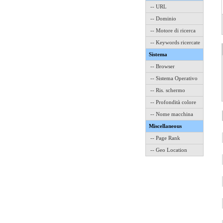
-- URL
-- Dominio
-- Motore di ricerca
-- Keywords ricercate
Sistema
-- Browser
-- Sistema Operativo
-- Ris. schermo
-- Profondità colore
-- Nome macchina
Miscellaneous
-- Page Rank
-- Geo Location