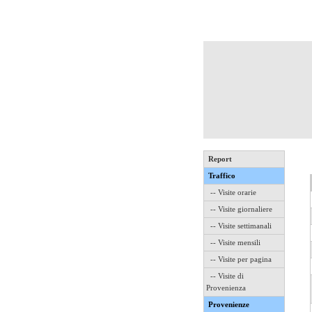
Report
Traffico
-- Visite orarie
-- Visite giornaliere
-- Visite settimanali
-- Visite mensili
-- Visite per pagina
-- Visite di
Provenienza
Provenienze