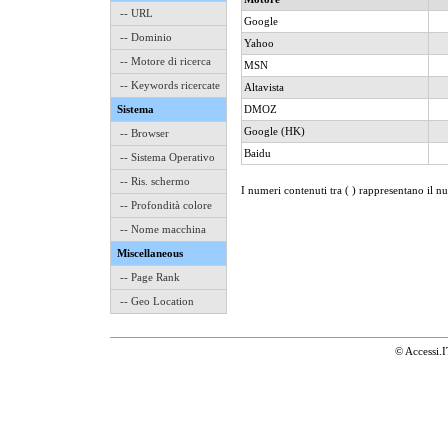
-- URL
Google
-- Dominio
Yahoo
-- Motore di ricerca
MSN
-- Keywords ricercate
Altavista
Sistema
DMOZ
Google (HK)
-- Browser
Baidu
-- Sistema Operativo
-- Ris. schermo
I numeri contenuti tra ( ) rappresentano il n
-- Profondità colore
-- Nome macchina
Miscellaneous
-- Page Rank
-- Geo Location
© Accessi.I