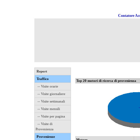
Contatore Acc
Report
Traffico
Top 20 motori di ricerca di provenienza
-- Visite orarie
-- Visite giornaliere
-- Visite settimanali
-- Visite mensili
-- Visite per pagina
-- Visite di
Provenienza
Provenienze
Motore