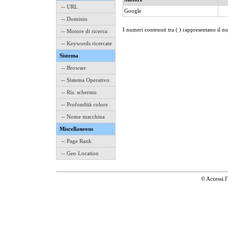
-- URL
Google
-- Dominio
I numeri contenuti tra ( ) rappresentano il n
-- Motore di ricerca
-- Keywords ricercate
Sistema
-- Browser
-- Sistema Operativo
-- Ris. schermo
-- Profondità colore
-- Nome macchina
Miscellaneous
-- Page Rank
-- Geo Location
© Accessi.I