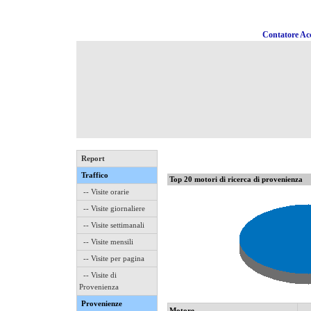
Contatore Acc
Report
Traffico
Top 20 motori di ricerca di provenienza
-- Visite orarie
-- Visite giornaliere
-- Visite settimanali
-- Visite mensili
-- Visite per pagina
-- Visite di
Provenienza
Provenienze
Motore