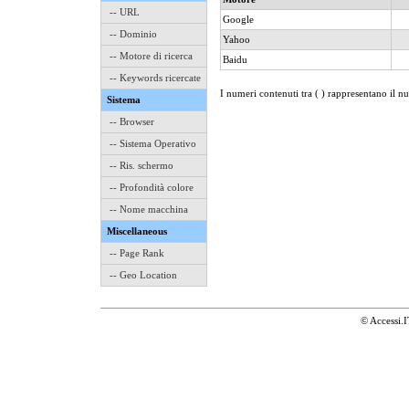
-- URL
Google
-- Dominio
Yahoo
-- Motore di ricerca
Baidu
-- Keywords ricercate
I numeri contenuti tra ( ) rappresentano il n
Sistema
-- Browser
-- Sistema Operativo
-- Ris. schermo
-- Profondità colore
-- Nome macchina
Miscellaneous
-- Page Rank
-- Geo Location
© Accessi.I