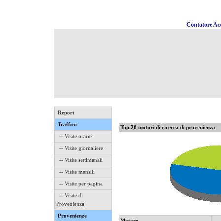
Contatore Acc
Report
Traffico
Top 20 motori di ricerca di provenienza
-- Visite orarie
-- Visite giornaliere
-- Visite settimanali
-- Visite mensili
-- Visite per pagina
-- Visite di
Provenienza
Provenienze
Motore