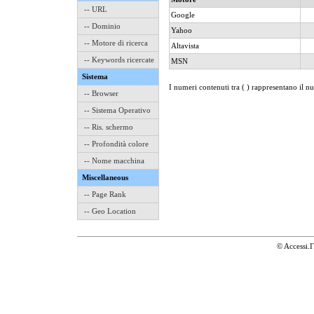
-- URL
Google
-- Dominio
Yahoo
-- Motore di ricerca
Altavista
-- Keywords ricercate
MSN
Sistema
I numeri contenuti tra ( ) rappresentano il n
-- Browser
-- Sistema Operativo
-- Ris. schermo
-- Profondità colore
-- Nome macchina
Miscellaneous
-- Page Rank
-- Geo Location
© Accessi.I