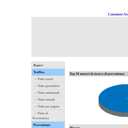
Contatore Acc
Report
Traffico
Top 20 motori di ricerca di provenienza
-- Visite orarie
-- Visite giornaliere
-- Visite settimanali
-- Visite mensili
-- Visite per pagina
-- Visite di
Provenienza
Provenienze
Motore