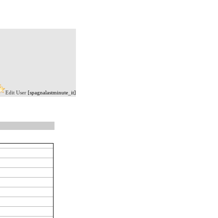
Edit User
[spagnalastminute_it]