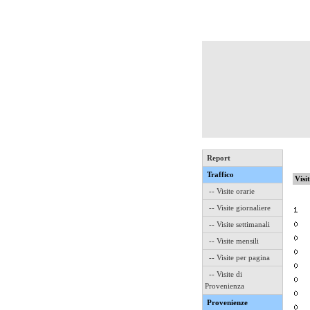
Report
Traffico
Visi
-- Visite orarie
-- Visite giornaliere
-- Visite settimanali
-- Visite mensili
-- Visite per pagina
-- Visite di
Provenienza
Provenienze