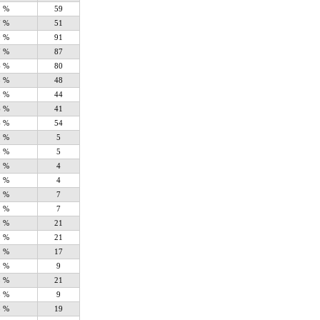
1 %
59
7 %
51
0 %
91
7 %
87
6 %
80
8 %
48
5 %
44
6 %
41
6 %
54
5 %
5
5 %
5
2 %
4
2 %
4
2 %
7
2 %
7
5 %
21
5 %
21
2 %
17
8 %
9
5 %
21
8 %
9
8 %
19