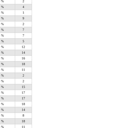
6 %
2
2 %
4
3 %
1
8 %
9
6 %
2
2 %
7
2 %
7
5 %
5
7 %
12
3 %
14
9 %
16
5 %
18
4 %
11
6 %
2
6 %
2
6 %
15
2 %
17
2 %
17
5 %
18
3 %
14
5 %
8
5 %
18
4 %
11