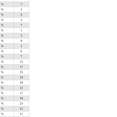
2 %
7
6 %
2
8 %
6
6 %
2
2 %
7
3 %
1
9 %
3
5 %
8
3 %
1
8 %
6
2 %
7
6 %
15
2 %
17
7 %
25
4 %
24
5 %
18
7 %
12
2 %
17
9 %
16
1 %
23
4 %
11
4 %
11