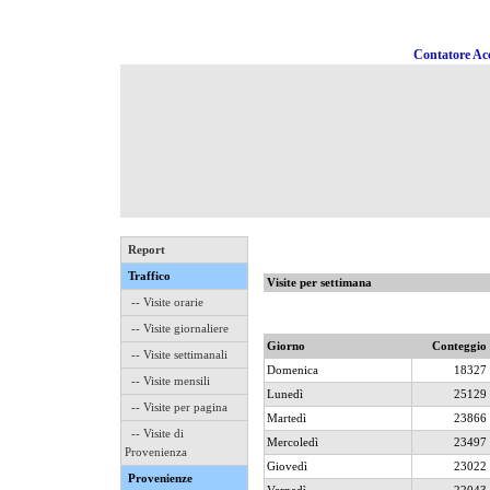
Contatore Acc
Report
Traffico
Visite per settimana
-- Visite orarie
-- Visite giornaliere
Giorno
Conteggio
-- Visite settimanali
Domenica
18327
-- Visite mensili
Lunedì
25129
-- Visite per pagina
Martedì
23866
-- Visite di
Mercoledì
23497
Provenienza
Giovedì
23022
Provenienze