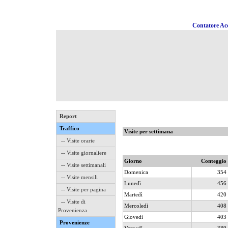
Contatore Acc
Report
Traffico
Visite per settimana
-- Visite orarie
-- Visite giornaliere
Giorno
Conteggio
-- Visite settimanali
Domenica
354
-- Visite mensili
Lunedì
456
-- Visite per pagina
Martedì
420
-- Visite di
Mercoledì
408
Provenienza
Giovedì
403
Provenienze