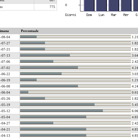
edì
887
to
775
timana
Percentuale
-08-04
1.2
-07-27
1.8
-07-21
1.8
-07-13
3.6
-07-06
2.4
-07-02
4.2
-06-22
3.0
-06-19
1.2
-06-08
4.2
-06-04
0.6
-05-26
1.8
-05-19
5.4
-05-12
6.0
-05-04
4.8
-04-27
2.4
-04-21
4.8
-04-13
4.8