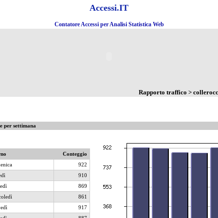
Accessi.IT
Contatore Accessi per Analisi Statistica Web
Rapporto traffico > collerocc
te per settimana
rno
Conteggio
enica
922
dì
910
edì
869
oledì
861
edì
917