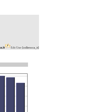
a.it
Edit User
[collerocca_it]