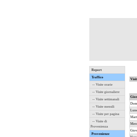
Report
Traffico
Visi
-- Visite orarie
-- Visite giornaliere
Gio
-- Visite settimanali
Dom
-- Visite mensili
Lune
-- Visite per pagina
Mart
-- Visite di
Merc
Provenienza
Giov
Provenienze