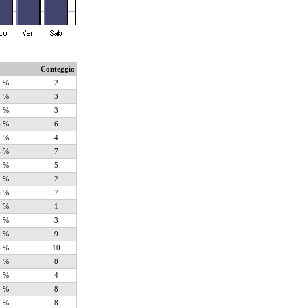
Conteggio
1 %
2
2 %
3
2 %
3
4 %
6
2 %
4
4 %
7
3 %
5
1 %
2
4 %
7
1 %
1
2 %
3
5 %
9
6 %
10
5 %
8
2 %
4
5 %
8
5 %
8